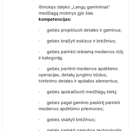
Išmokęs dalyko „Langų gaminimas“
medžiagą mokinys įgis šias
kompetencijas:
·
gebės projektuoti detales ir gaminus;
·
gebės braižyti eskizus ir brėžinius;
·
gebės parinkti reikiamą medienos rūšį
ir kategoriją;
·
gebės įvertinti medienos apdirbimo
operacijas, detalių jungimo būdus,
tvirtinimo detales ir apdailos elementus;
·
gebės apskaičiuoti medžiagų kiekį;
·
gebės pagal gaminio paskirtį parinkti
medienos apdirbimo priemones;
·
gebės skaityti brėžinius;
·
gebės parinkti gamybos technologiją;