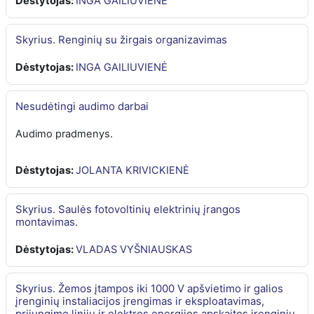
Dėstytojas:
INGA GAILIUVIENĖ
Skyrius. Renginių su žirgais organizavimas
Dėstytojas:
INGA GAILIUVIENĖ
Nesudėtingi audimo darbai
Audimo pradmenys.
Dėstytojas:
JOLANTA KRIVICKIENĖ
Skyrius. Saulės fotovoltinių elektrinių įrangos
montavimas.
Dėstytojas:
VLADAS VYŠNIAUSKAS
Skyrius. Žemos įtampos iki 1000 V apšvietimo ir galios
įrenginių instaliacijos įrengimas ir eksploatavimas,
prijungimo linijų ir elektros energijos apskaitos įrenginių