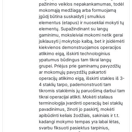
pažinimo veiklos nepakankamumas, todėl
mokomąją medžiagą arba formuojamą
įgūdį būtina suskaidyti į smulkius
elementus (etapus) ir nuosekliai mokyti tų
elementų. Supažindinant su langų
gaminimu, moksleiviai mokomi netik gerai
įsiklausyti į mokytojo kalbą, bet ir įsidėmėti
kiekvienos demonstruojamos operacijos
atlikimo eigą, išskirti technologinius
ypatumus būdingus tam tikrai langų
grupei. Priėjus prie gaminamų pavyzdžių
ar mokomųjų pavyzdžių pakartoti
operacijų atlikimo eigą, išskirti stakles iš 3-
4 staklių tarpo, pademonstruoti tam
tikromis staklėmis jų paruošimą darbui tam
tikrai operacijai atlikti. Mokėti staliaus
terminologija įvardinti operacijų bei staklių
pavadinimus, žinoti jo paskirtį, mokėti
apibūdinti keliais žodžiais, sakiniais ir t.t.
kadangi
mokymo tempas yra labai lėtas,
svarbu fiksuoti pasiektus tarpinius,