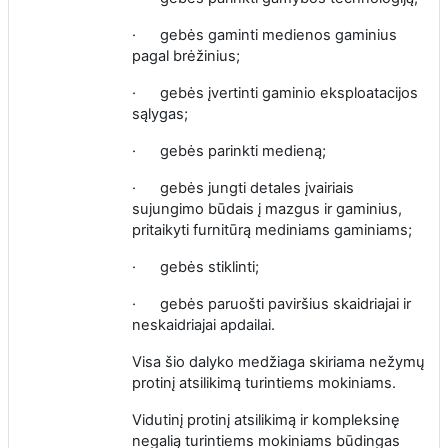
·
gebės
gaminti
medienos gaminius
pagal brėžinius;
·
gebės įvertinti gaminio eksploatacijos
sąlygas;
·
gebės parinkti medieną;
·
gebės jungti detales įvairiais
sujungimo būdais į mazgus ir gaminius,
pritaikyti furnitūrą mediniams
gaminiams;
·
gebės
stiklinti;
·
gebės paruošti paviršius skaidriajai ir
neskaidriajai apdailai
.
Visa šio dalyko medžiaga skiriama nežymų
protinį atsilikimą turintiems mokiniams.
Vidutinį protinį atsilikimą ir kompleksinę
negalią turintiems mokiniams būdingas