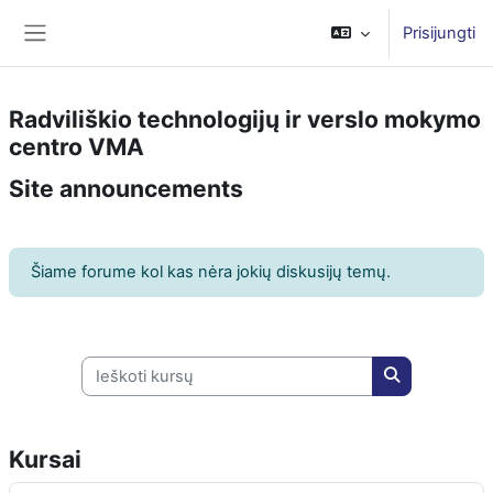
Pereiti į pagrindinį turinį
Prisijungti
Šoninis skydelis
Radviliškio technologijų ir verslo mokymo
centro VMA
Site announcements
Šiame forume kol kas nėra jokių diskusijų temų.
Ieškoti kursų
Ieškoti kursų
Kursai