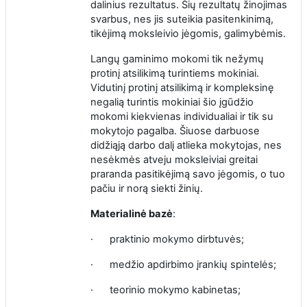
dalinius rezultatus. Šių rezultatų žinojimas
svarbus, nes jis suteikia pasitenkinimą,
tikėjimą moksleivio jėgomis, galimybėmis.
Langų gaminimo mokomi tik nežymų
protinį atsilikimą turintiems mokiniai.
Vidutinį protinį atsilikimą ir kompleksinę
negalią turintis mokiniai šio įgūdžio
mokomi kiekvienas individualiai ir tik su
mokytojo pagalba. Šiuose darbuose
didžiąją darbo dalį atlieka mokytojas, nes
nesėkmės atveju moksleiviai greitai
praranda pasitikėjimą savo jėgomis, o tuo
pačiu ir norą siekti žinių.
Materialinė bazė
:
·
praktinio mokymo dirbtuvės;
·
medžio apdirbimo įrankių spintelės;
·
teorinio mokymo kabinetas;