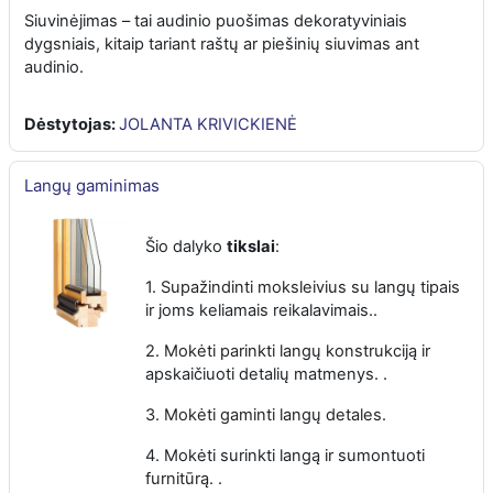
Siuvinėjimas – tai audinio puošimas dekoratyviniais
dygsniais, kitaip tariant raštų ar piešinių siuvimas ant
audinio.
Dėstytojas:
JOLANTA KRIVICKIENĖ
Langų gaminimas
Šio dalyko
tikslai
:
1. Supažindinti moksleivius su langų tipais
ir joms keliamais reikalavimais..
2. Mokėti parinkti langų konstrukciją ir
apskaičiuoti detalių matmenys. .
3. Mokėti gaminti langų detales.
4. Mokėti surinkti langą ir sumontuoti
furnitūrą. .