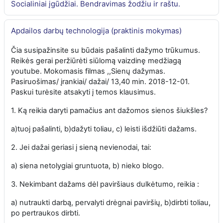
Socialiniai įgūdžiai. Bendravimas žodžiu ir raštu.
Apdailos darbų technologija (praktinis mokymas)
Čia susipažinsite su būdais pašalinti dažymo trūkumus.
Reikės gerai peržiūrėti siūlomą vaizdinę medžiagą
youtube. Mokomasis filmas ,,Sienų dažymas.
Pasiruošimas/ įrankiai/ dažai/ 13,40 min. 2018-12-01.
Paskui turėsite atsakyti į temos klausimus.
1. Ką reikia daryti pamačius ant dažomos sienos šiukšles?
a)tuoj pašalinti, b)dažyti toliau, c) leisti išdžiūti dažams.
2. Jei dažai geriasi į sieną nevienodai, tai:
a) siena netolygiai gruntuota, b) nieko blogo.
3. Nekimbant dažams dėl paviršiaus dulkėtumo, reikia :
a) nutraukti darbą, pervalyti drėgnai paviršių, b)dirbti toliau,
po pertraukos dirbti.